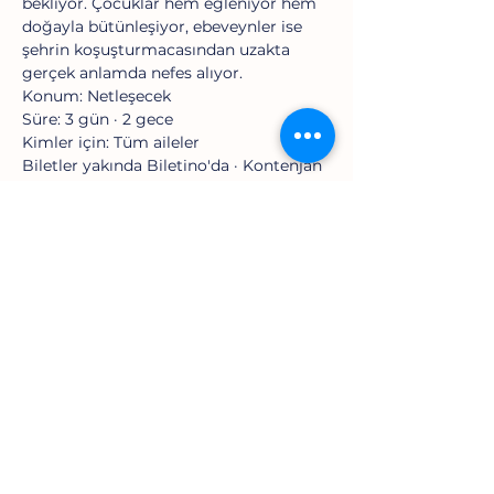
bekliyor. Çocuklar hem eğleniyor hem 
doğayla bütünleşiyor, ebeveynler ise 
şehrin koşuşturmacasından uzakta 
gerçek anlamda nefes alıyor.
Konum: Netleşecek
Süre: 3 gün · 2 gece
Kimler için: Tüm aileler
Biletler yakında Biletino'da · Kontenjan 
sınırlıdır.
Bu Etkinliği Paylaş
Doğa Yolu
Akademi
Doğa | Topluluk | Deneyim