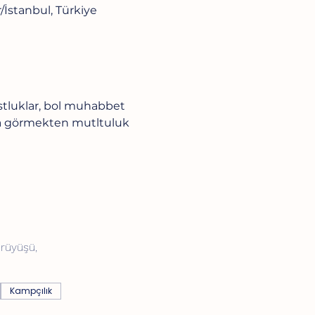
İstanbul, Türkiye
stluklar, bol muhabbet 
zda görmekten mutltuluk 
ürüyüşü,
Kampçılık