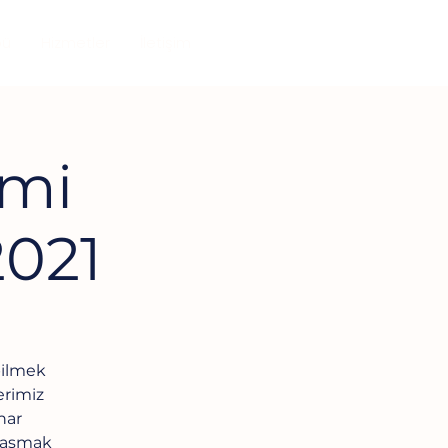
2026 Takvimini Gör
bü
Hizmetler
İletişim
emi
021
bilmek
erimiz
har
ylaşmak