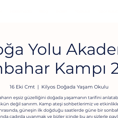
er
Hakkımızda
Blog
Galeri
Topluluk
Spor Kulü
ğa Yolu Akad
nbahar Kampı 2
16 Eki Cmt
  |  
Kilyos Doğada Yaşam Okulu
harın eşsiz güzelliğini doğada yaşamanın tarifini anlata
n değil sanırım. Kamp ateşi sohbetlerimiz ve etkinlikl
nrasında, güneşin ilk doğduğu saatlerde güne bir sonba
nda çadırda uyanmak ve bizler içinde bu anı sizlerle pa