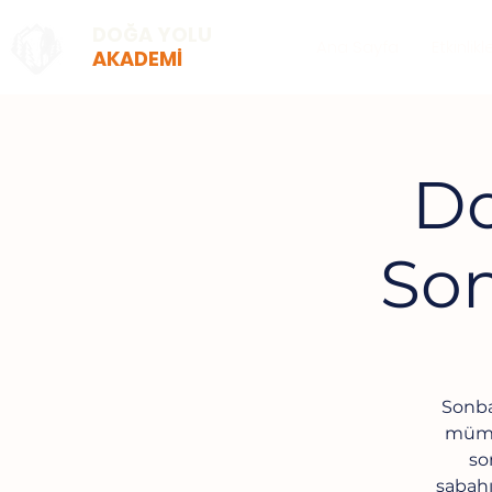
DOĞA YOLU
Ana Sayfa
Etkinlikl
AKADEMİ
Do
So
Sonba
mümkü
so
sabahı